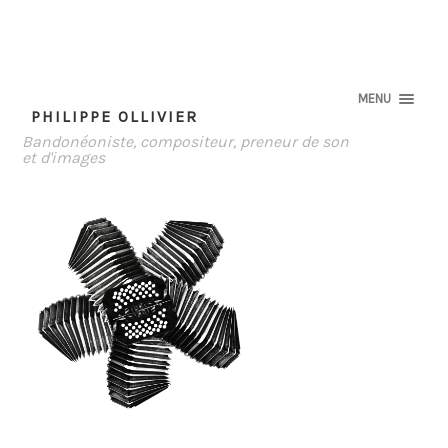
MENU
PHILIPPE OLLIVIER
Bandonéoniste, compositeur, preneur de son
et d'images