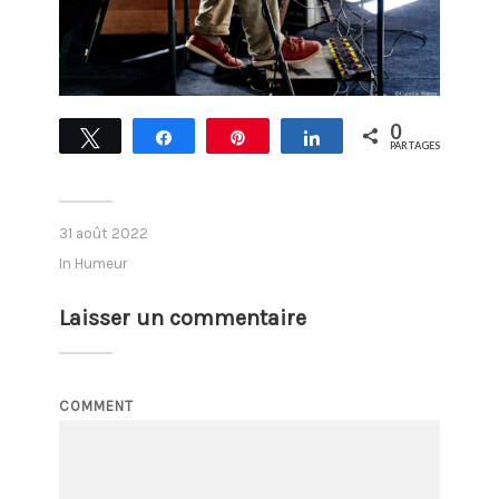
0
Tweetez
Partagez
Épingle
Partagez
PARTAGES
31 août 2022
In
Humeur
Laisser un commentaire
COMMENT