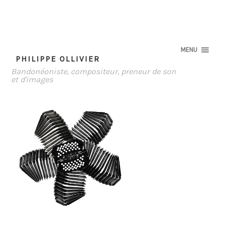
MENU
PHILIPPE OLLIVIER
Bandonéoniste, compositeur, preneur de son
et d'images