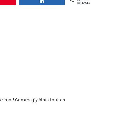
Épingle
Partagez
pour
PARTAGES
augmenter
ou
diminuer
le
volume.
our moi! Comme j’y étais tout en