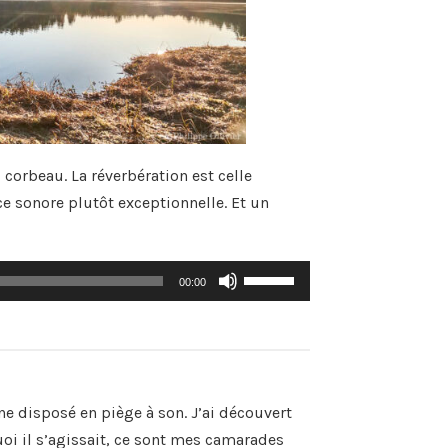
corbeau. La réverbération est celle
ce sonore plutôt exceptionnelle. Et un
Utilisez
00:00
les
flèches
haut/bas
pour
augmenter
ou
diminuer
e disposé en piège à son. J’ai découvert
le
volume.
uoi il s’agissait, ce sont mes camarades