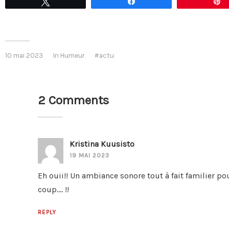
Tweetez
Partagez
10 mai 2023
In
Humeur
actu
2 Comments
Kristina Kuusisto
19 MAI 2023
Eh ouii!! Un ambiance sonore tout à fait familier p
coup…. !!
REPLY