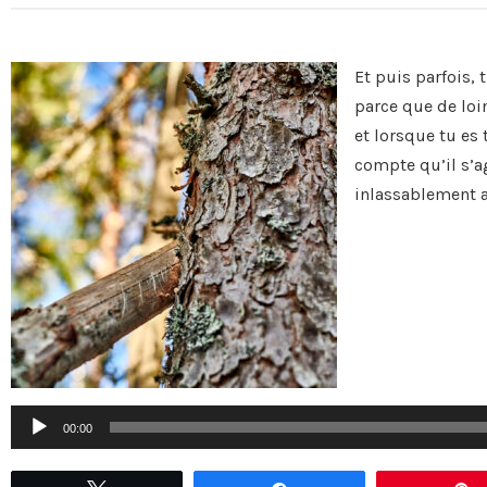
Et puis parfois, 
parce que de loi
et lorsque tu es 
compte qu’il s’ag
inlassablement 
Lecteur
audio
00:00