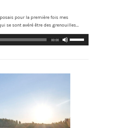
augmenter
ou
diminuer
déposais pour la première fois mes
le
volume.
ui se sont avéré être des grenouilles…
Utilisez
00:00
les
flèches
haut/bas
pour
augmenter
ou
diminuer
le
volume.