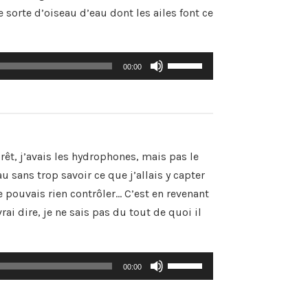
 sorte d’oiseau d’eau dont les ailes font ce
Utilisez
00:00
les
flèches
haut/bas
pour
augmenter
ou
diminuer
rêt, j’avais les hydrophones, mais pas le
le
volume.
 sans trop savoir ce que j’allais y capter
e pouvais rien contrôler… C’est en revenant
rai dire, je ne sais pas du tout de quoi il
Utilisez
00:00
les
flèches
haut/bas
pour