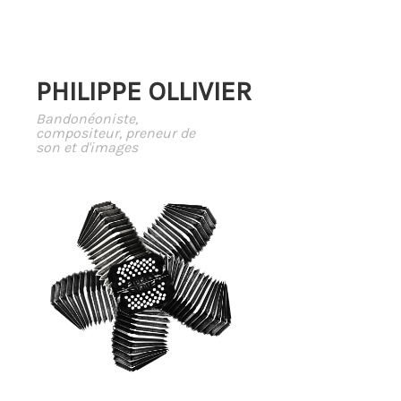
PHILIPPE OLLIVIER
Bandonéoniste,
compositeur, preneur de
son et d'images