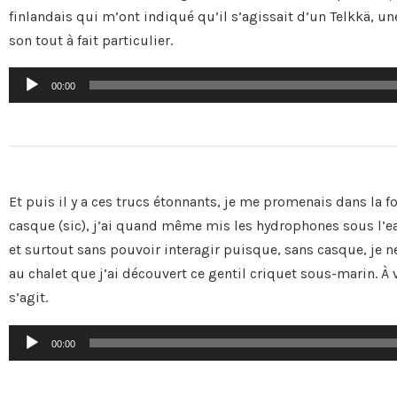
finlandais qui m’ont indiqué qu’il s’agissait d’un Telkkä, une
son tout à fait particulier.
Lecteur
00:00
audio
Et puis il y a ces trucs étonnants, je me promenais dans la fo
casque (sic), j’ai quand même mis les hydrophones sous l’eau
et surtout sans pouvoir interagir puisque, sans casque, je n
au chalet que j’ai découvert ce gentil criquet sous-marin. À v
s’agit.
Lecteur
00:00
audio