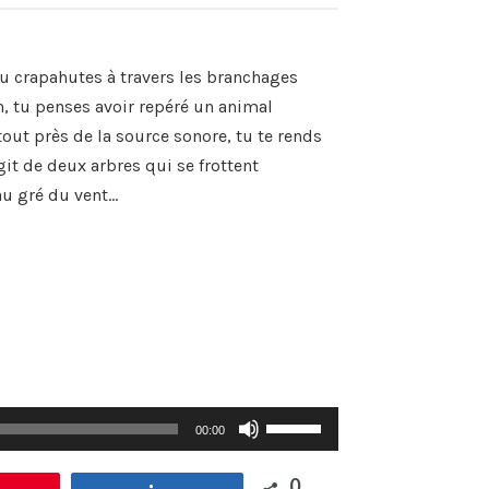
augmenter
ou
diminuer
tu crapahutes à travers les branchages
le
volume.
n, tu penses avoir repéré un animal
tout près de la source sonore, tu te rends
it de deux arbres qui se frottent
au gré du vent…
Utilisez
00:00
les
flèches
haut/bas
0